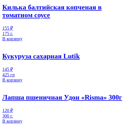
Килька балтийская копченая в
томатном соусе
155
₽
175 г.
В корзину
Кукуруза сахарная Lutik
145
₽
425 гр
В корзину
Лапша пшеничная Удон «Risma» 300г
120
₽
300 г.
В корзину