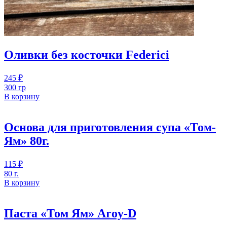
Оливки без косточки Federici
245
₽
300 гр
В корзину
Основа для приготовления супа «Том-
Ям» 80г.
115
₽
80 г.
В корзину
Паста «Том Ям» Aroy-D