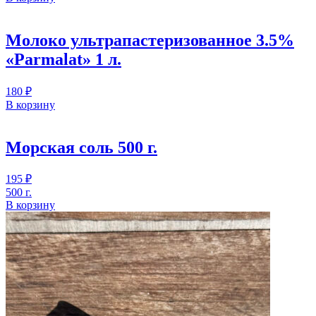
Молоко ультрапастеризованное 3.5%
«Parmalat» 1 л.
180
₽
В корзину
Морская соль 500 г.
195
₽
500 г.
В корзину