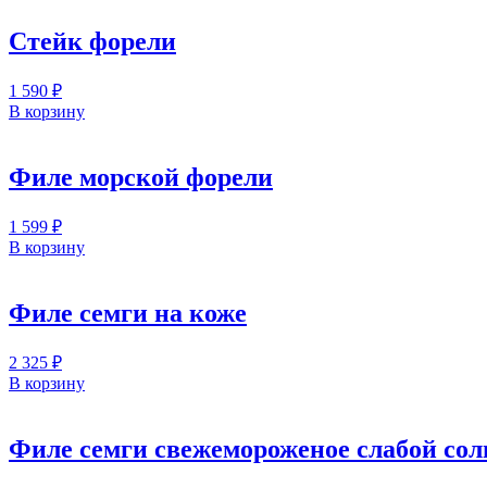
Стейк форели
1 590
₽
В корзину
Филе морской форели
1 599
₽
В корзину
Филе семги на коже
2 325
₽
В корзину
Филе семги свежемороженое слабой сол