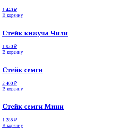
1 440
₽
В корзину
Стейк кижуча Чили
1 920
₽
В корзину
Стейк семги
2 400
₽
В корзину
Стейк семги Мини
1 285
₽
В корзину